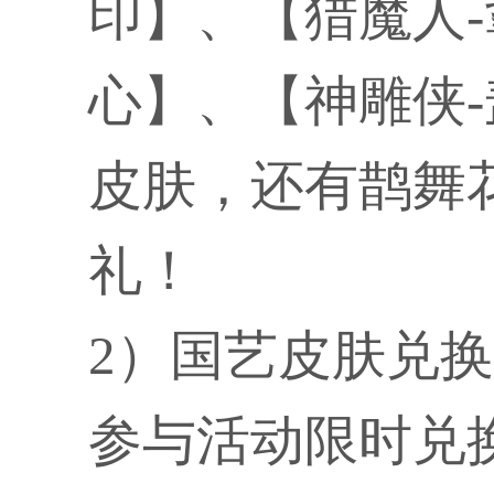
印】、【猎魔人
心】、【神雕侠
皮肤，还有鹊舞
礼！
2）国艺皮肤兑换
参与活动限时兑换