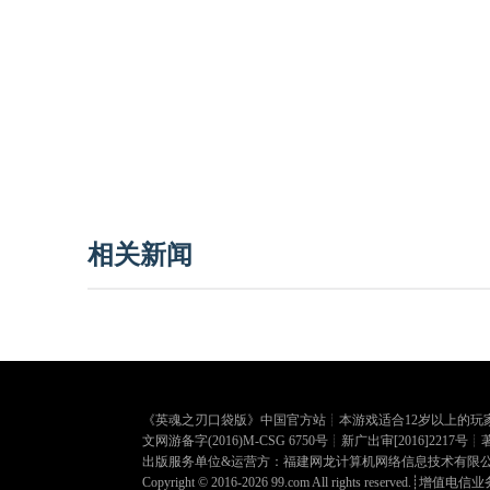
相关新闻
《
英魂之刃口袋版
》中国官方站┊本游戏适合12岁以上的玩
文网游备字(2016)M-CSG 6750号┊新广出审[2016]2
出版服务单位&运营方：福建网龙计算机网络信息技术有限公司┊ISBN9
Copyright © 2016-2026 99.com All rights reserved.┊
增值电信业务经