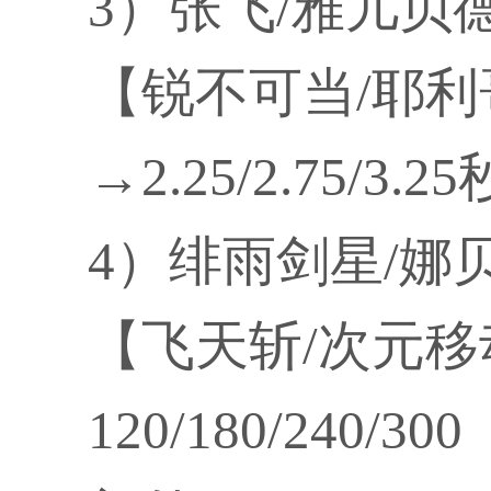
3）张飞/雅儿贝
【锐不可当/耶利
→2.25/2.75/3.2
4）绯雨剑星/娜
【飞天斩/次元
120/180/240/30