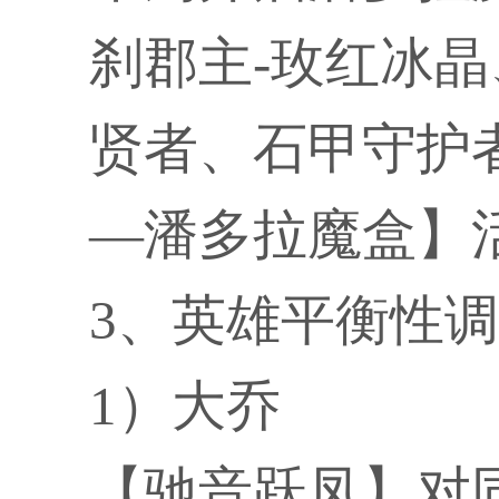
刹郡主-玫红冰晶
贤者、石甲守护
—潘多拉魔盒】
3、英雄平衡性
1）大乔
【驰音跃凤】对同