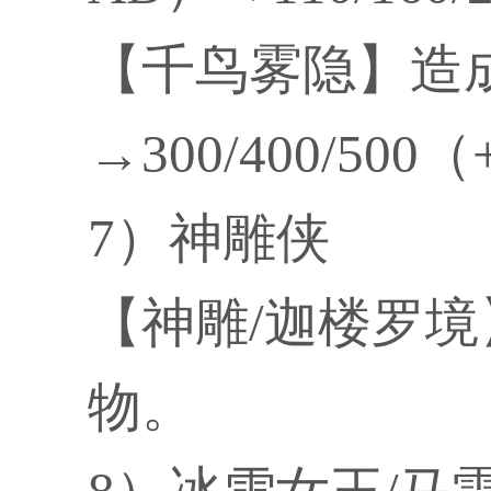
【千鸟雾隐】造成物
→300/400/50
7）神雕侠
【神雕/迦楼罗
物。